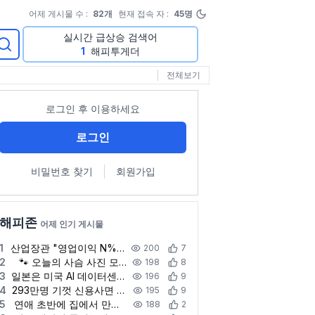
어제 게시물 수 :
82
개
현재 접속 자 :
45
명
실시간 급상승 검색어
1
해피투게더
전체보기
로그인 후 이용하세요
로그인
비밀번호 찾기
회원가입
해피존
어제 인기 게시물
1
산업장관 "영업이익 N% 성과급 반대…주총 결의 의무화 추진"(종합)
200
7
2
🐾 오늘의 사슴 사진 모음
198
8
3
일본은 미국 AI 데이터센터 냉각 경쟁에 속도 내는데 한국은?
196
9
4
293만명 기껏 신용사면 해줬더니…5명중 1명은 또 연체했다
195
9
5
연애 초반에 집에서 만나는 것, 찬반 의견
188
2