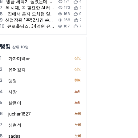
6
방금 세탁기 돌렸는데 또 빨래 있는 기분
174
4
7
AI 시대, 꼭 필요한 AI 레드티밍이란 무엇일까?
173
2
8
집에서 혼자 모처럼 일할 때
168
9
9
산업장관 "주52시간 손봐야…일하려는 의지 막아선 안돼"(종합)
168
2
10
큐로홀딩스, 34억원 유상증자…케이파트너스 등에 3자 배정
167
7
랭킹
상위 10명
1
가자미역국
상인
2
유머감각
상인
3
댕멍
천민
4
사장
노비
5
살쾡이
노비
6
juchan1827
노예
7
심현석
노예
8
sadas
노예