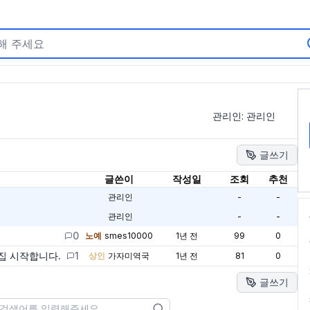
관리인:
관리인
글쓰기
글쓴이
작성일
조회
추천
관리인
-
-
관리인
-
-
0
노예
smes10000
1년 전
99
0
집 시작합니다.
1
상인
가자미역국
1년 전
81
0
글쓰기