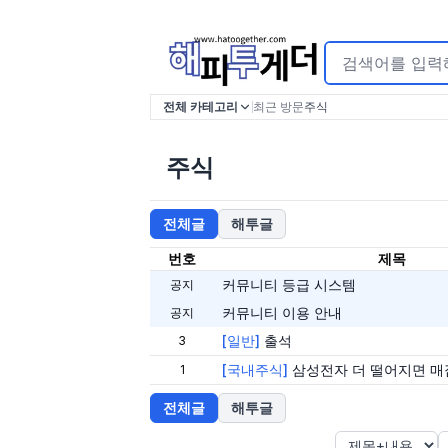
전체 카테고리
최근 방문
주식
주식
전체글
해투글
번호
제목
커뮤니티 등급 시스템
공지
커뮤니티 이용 안내
공지
[
일반
]
출석
3
[
국내주식
]
삼성전자 더 떨어지면 매
1
전체글
해투글